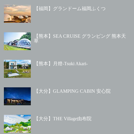
【福岡】グランドーム福岡ふくつ
【熊本】SEA CRUISE グランピング 熊本天
草
【熊本】月燈-Tsuki Akari-
【大分】GLAMPING CABIN 安心院
【大分】THE Village由布院