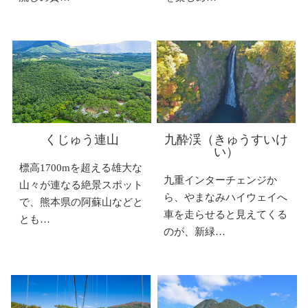
くじゅう連山
九酔渓（きゅうすいけ
い）
標高1700mを超える雄大な
九重インターチェンジか
山々が連なる絶景スポット
ら、やまなみハイウェイへ
で、熊本県の阿蘇山などと
車を走らせると見えてくる
とも…
のが、新緑…