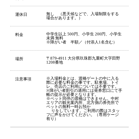
無し （悪天候などで、入場制限をする
運休日
場合があります。）
中学生以上 500円、小学生 200円、小学生
料金
未満 無料
※障がい者 半額／（付添人1名含む）
〒879-4911 大分県玖珠郡九重町大字田野
場所
1208番地
※入場料金とは、渡橋ゲートの中に入る
注意事項
際に必要な料金の事です。駐車場、トイ
レ、売店のご利用については不要です。
※障がい者割引の適用には発券窓口にて手
帳の提示が必要となります。
※ペット同伴の渡橋はできません。中村
エリアの観光案内所、北方側の券売所で
ペットの無料一時お預か
りをしています。ご利用の際はスタッ
フに声をかけてください。（専用ケージ
有り）