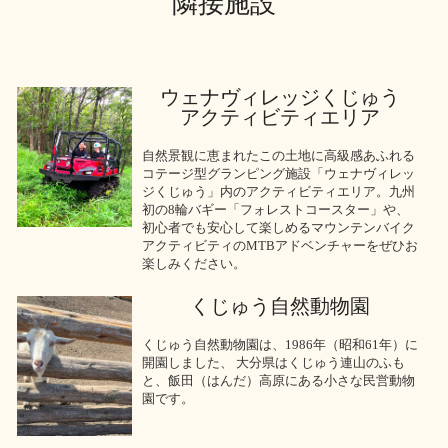
隣接施設
ウェナヴィレッジくじゅう
アクティビティエリア
自然景観に恵まれたこの土地に高級感あふれる
コテージ型グランピング施設「ウェナヴィレッ
ジくじゅう」内のアクティビティエリア。九州
初の8輪バギー「フォレストコースター」や、
初心者でも安心して楽しめるマウンテンバイク
アクティビティのMTBアドベンチャーをぜひお
楽しみください。
くじゅう自然動物園
くじゅう自然動物園は、1986年（昭和61年）に
開園しました、 大分県はくじゅう連山のふも
と、飯田（はんだ）高原にある小さな民営動物
園です。