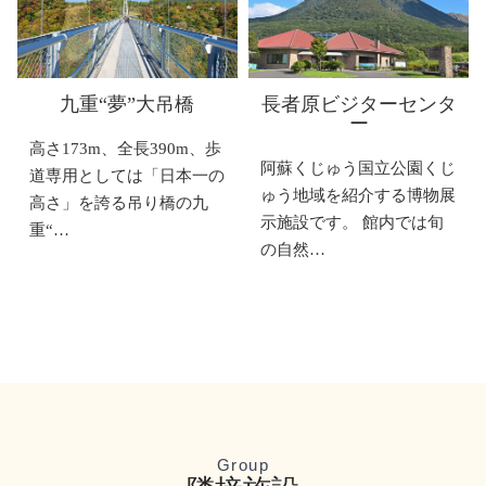
九重“夢”大吊橋
長者原ビジターセンタ
ー
高さ173m、全長390m、歩
阿蘇くじゅう国立公園くじ
道専用としては「日本一の
ゅう地域を紹介する博物展
高さ」を誇る吊り橋の九
示施設です。 館内では旬
重“…
の自然…
Group