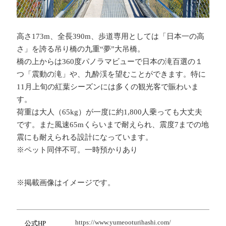
高さ173m、全長390m、歩道専用としては「日本一の高
さ」を誇る吊り橋の九重“夢”大吊橋。
橋の上からは360度パノラマビューで日本の滝百選の１
つ「震動の滝」や、九酔渓を望むことができます。特に
11月上旬の紅葉シーズンには多くの観光客で賑わいま
す。
荷重は大人（65kg）が一度に約1,800人乗っても大丈夫
です。また風速65mくらいまで耐えられ、震度7までの地
震にも耐えられる設計になっています。
※ペット同伴不可。一時預かりあり
※掲載画像はイメージです。
https://www.yumeooturihashi.com/
公式HP