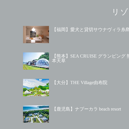
リゾ
【福岡】愛犬と貸切サウナヴィラ糸
【熊本】SEA CRUISE グランピング 
本天草
【大分】THE Village由布院
【鹿児島】ナプーカラ beach resort