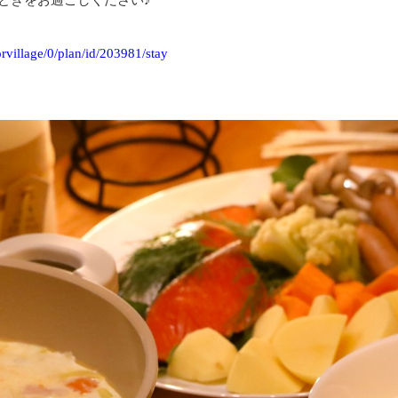
ときをお過ごしください♪
orvillage/0/plan/id/203981/stay