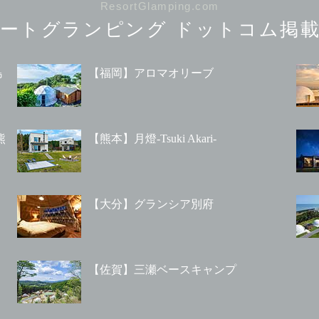
ResortGlamping.com
ートグランピング
ドットコム掲載
島
【福岡】アロマオリーブ
熊
【熊本】月燈-Tsuki Akari-
【大分】グランシア別府
【佐賀】三瀬ベースキャンプ