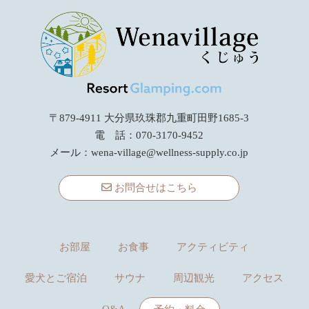
〒879-4911 大分県玖珠郡九重町田野1685-3
電 話：070-3170-9452
メール：
wena-village@wellness-supply.co.jp
お問合せはこちら
お部屋
お食事
アクティビティ
愛犬とご宿泊
サウナ
周辺観光
アクセス