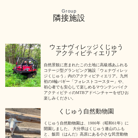
Group
隣接施設
ウェナヴィレッジくじゅう
アクティビティエリア
自然景観に恵まれたこの土地に高級感あふれる
コテージ型グランピング施設「ウェナヴィレッ
ジくじゅう」内のアクティビティエリア。九州
初の8輪バギー「フォレストコースター」や、
初心者でも安心して楽しめるマウンテンバイク
アクティビティのMTBアドベンチャーをぜひお
楽しみください。
くじゅう自然動物園
くじゅう自然動物園は、1986年（昭和61年）に
開園しました、 大分県はくじゅう連山のふも
と、飯田（はんだ）高原にある小さな民営動物