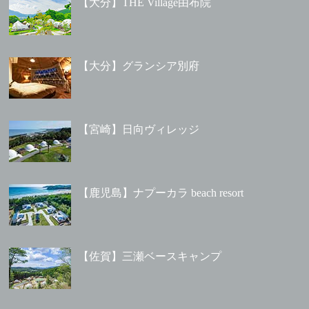
【大分】THE Village由布院
【大分】グランシア別府
【宮崎】日向ヴィレッジ
【鹿児島】ナプーカラ beach resort
【佐賀】三瀬ベースキャンプ