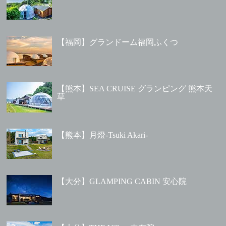
【福岡】グランドーム福岡ふくつ
【熊本】SEA CRUISE グランピング 熊本天
草
【熊本】月燈-Tsuki Akari-
【大分】GLAMPING CABIN 安心院