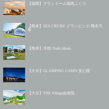
【福岡】グランドーム福岡ふくつ
【熊本】SEA CRUISE グランピング 熊本天
草
【熊本】月燈-Tsuki Akari-
【大分】GLAMPING CABIN 安心院
【大分】THE Village由布院