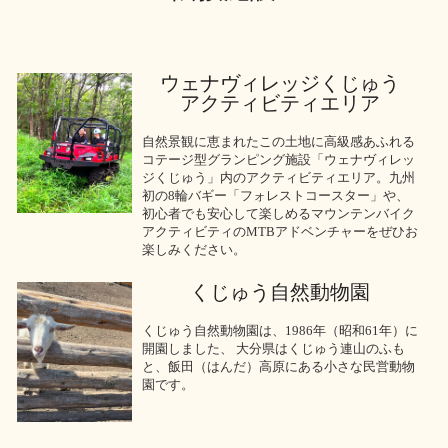
ウェナヴィレッジくじゅう
アクティビティエリア
自然景観に恵まれたこの土地に高級感あふれる
コテージ型グランピング施設「ウェナヴィレッ
ジくじゅう」内のアクティビティエリア。九州
初の8輪バギー「フォレストコースター」や、
初心者でも安心して楽しめるマウンテンバイク
アクティビティのMTBアドベンチャーをぜひお
楽しみください。
くじゅう自然動物園
くじゅう自然動物園は、1986年（昭和61年）に
開園しました、 大分県はくじゅう連山のふも
と、飯田（はんだ）高原にある小さな民営動物
園です。