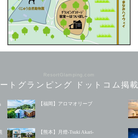
ResortGlamping.com
ートグランピング
ドットコム掲載
島
【福岡】アロマオリーブ
熊
【熊本】月燈-Tsuki Akari-