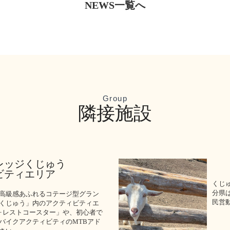
NEWS一覧へ
Group
隣接施設
レッジくじゅう
ビティエリア
くじゅ
分県
高級感あふれるコテージ型グラン
民営
くじゅう」内のアクティビティエ
ォレストコースター」や、初心者で
バイクアクティビティのMTBアド