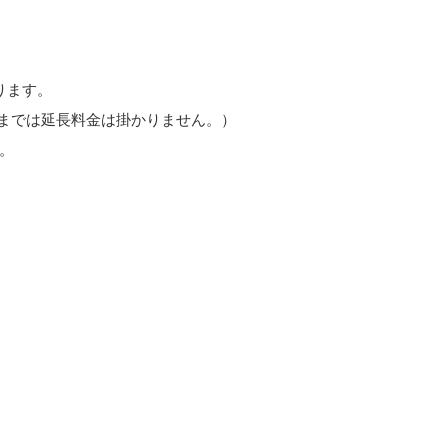
ります。
5までは延長料金は掛かりません。）
。